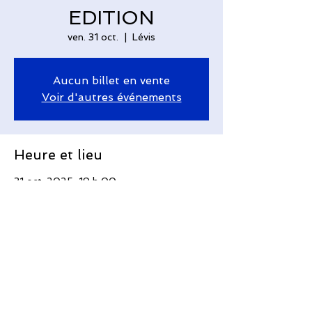
EDITION
ven. 31 oct.
  |  
Lévis
Aucun billet en vente
Voir d'autres événements
Heure et lieu
31 oct. 2025, 19 h 00
Lévis, 410 Av. Taniata, Saint-Romuald,
QC G6W 5M6, Canada
Partager cet événement