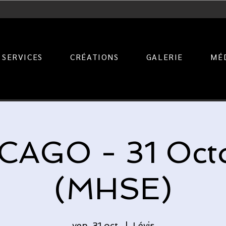
SERVICES
CRÉATIONS
GALERIE
MÉ
CAGO - 31 Oct
(MHSE)
ven. 31 oct.
  |  
Lévis