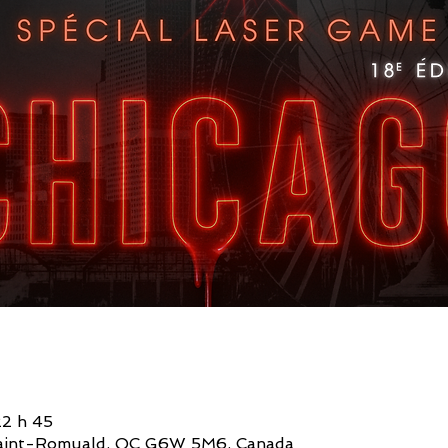
22 h 45
, Saint-Romuald, QC G6W 5M6, Canada