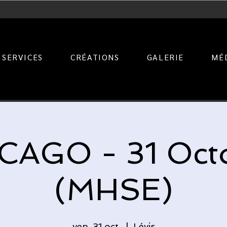
SERVICES
CRÉATIONS
GALERIE
MÉ
CAGO - 31 Oct
(MHSE)
ven. 31 oct.
  |  
Lévis