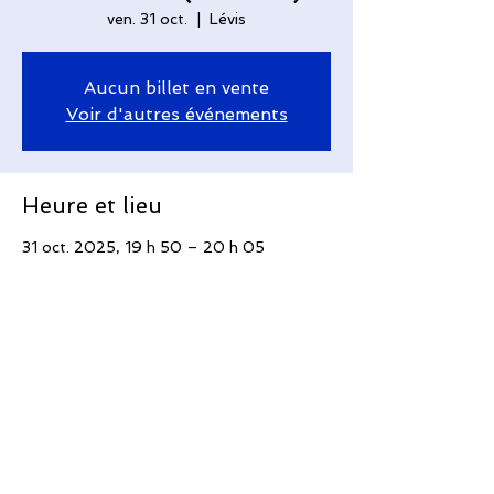
ven. 31 oct.
  |  
Lévis
Aucun billet en vente
Voir d'autres événements
Heure et lieu
31 oct. 2025, 19 h 50 – 20 h 05
Lévis, 410 Av. Taniata, Saint-Romuald,
QC G6W 5M6, Canada
Partager cet événement