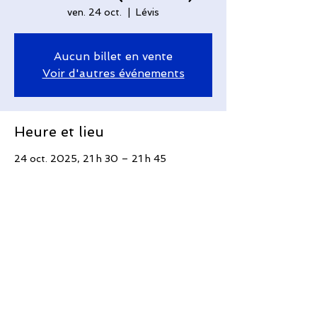
ven. 24 oct.
  |  
Lévis
Aucun billet en vente
Voir d'autres événements
Heure et lieu
24 oct. 2025, 21 h 30 – 21 h 45
Lévis, 410 Av. Taniata, Saint-Romuald,
QC G6W 5M6, Canada
Partager cet événement