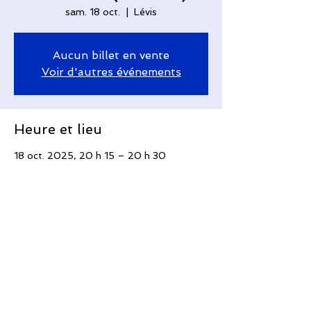
sam. 18 oct.
  |  
Lévis
Aucun billet en vente
Voir d'autres événements
Heure et lieu
18 oct. 2025, 20 h 15 – 20 h 30
Lévis, 410 Av. Taniata, Saint-Romuald,
QC G6W 5M6, Canada
Partager cet événement