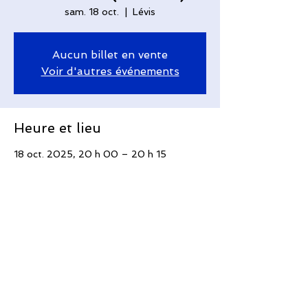
sam. 18 oct.
  |  
Lévis
Aucun billet en vente
Voir d'autres événements
Heure et lieu
18 oct. 2025, 20 h 00 – 20 h 15
Lévis, 410 Av. Taniata, Saint-Romuald,
QC G6W 5M6, Canada
Partager cet événement