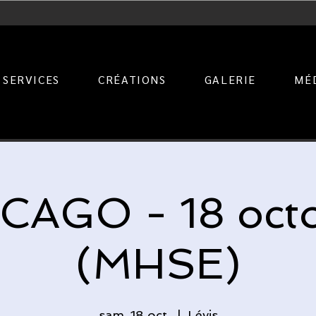
SERVICES
CRÉATIONS
GALERIE
MÉ
CAGO - 18 oct
(MHSE)
sam. 18 oct.
  |  
Lévis