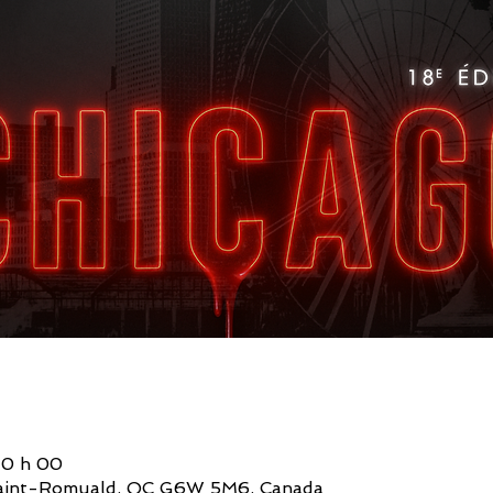
20 h 00
, Saint-Romuald, QC G6W 5M6, Canada