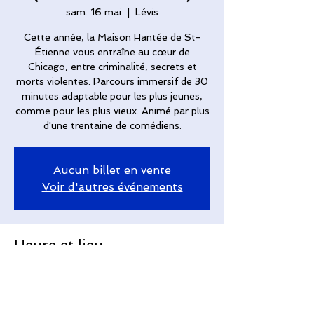
sam. 16 mai
  |  
Lévis
Cette année, la Maison Hantée de St-
Étienne vous entraîne au cœur de
Chicago, entre criminalité, secrets et
morts violentes. Parcours immersif de 30
minutes adaptable pour les plus jeunes,
comme pour les plus vieux. Animé par plus
d'une trentaine de comédiens.
Aucun billet en vente
Voir d'autres événements
Heure et lieu
16 mai 2026, 21 h 00
Lévis, 410 Av. Taniata, Saint-Romuald,
QC G6W 5M6, Canada