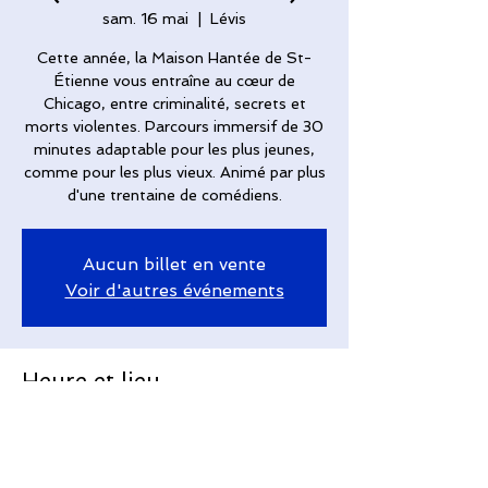
sam. 16 mai
  |  
Lévis
Cette année, la Maison Hantée de St-
Étienne vous entraîne au cœur de
Chicago, entre criminalité, secrets et
morts violentes. Parcours immersif de 30
minutes adaptable pour les plus jeunes,
comme pour les plus vieux. Animé par plus
d'une trentaine de comédiens.
Aucun billet en vente
Voir d'autres événements
Heure et lieu
16 mai 2026, 16 h 30
Lévis, 410 Av. Taniata, Saint-Romuald,
QC G6W 5M6, Canada