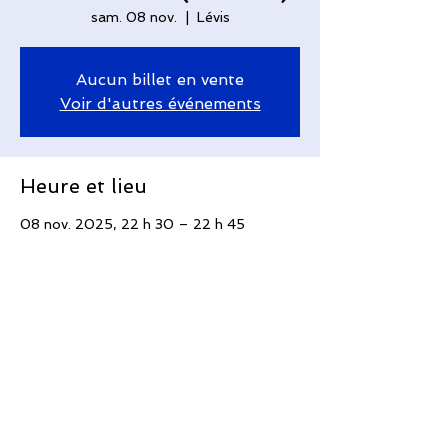
sam. 08 nov.
  |  
Lévis
Aucun billet en vente
Voir d'autres événements
Heure et lieu
08 nov. 2025, 22 h 30 – 22 h 45
Lévis, 410 Av. Taniata, Saint-Romuald,
QC G6W 5M6, Canada
Partager cet événement