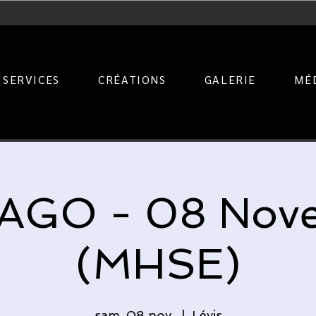
SERVICES
CRÉATIONS
GALERIE
MÉ
AGO - 08 Nov
(MHSE)
sam. 08 nov.
  |  
Lévis