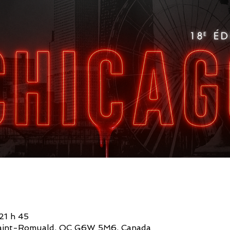
21 h 45
, Saint-Romuald, QC G6W 5M6, Canada