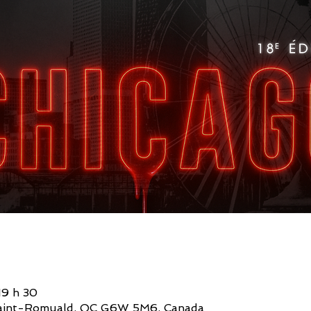
19 h 30
, Saint-Romuald, QC G6W 5M6, Canada