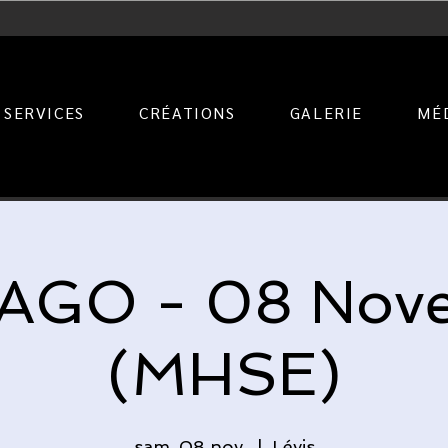
SERVICES
CRÉATIONS
GALERIE
MÉ
AGO - 08 Nov
(MHSE)
sam. 08 nov.
  |  
Lévis