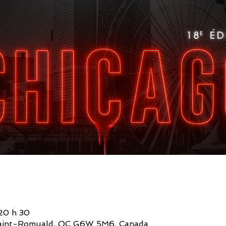
 20 h 30
, Saint-Romuald, QC G6W 5M6, Canada