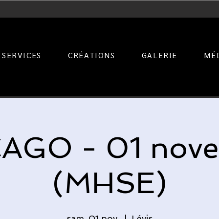
SERVICES
CRÉATIONS
GALERIE
MÉ
AGO - 01 nov
(MHSE)
sam. 01 nov.
  |  
Lévis