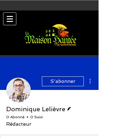
Plus d'actions
S'abonner
Écrivain
Dominique Lelièvre
0 Abonné
0 Suivi
Rédacteur