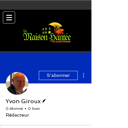
Plus d'actions
S'abonner
Écrivain
Yvon Giroux
0 Abonné
0 Suivi
Rédacteur