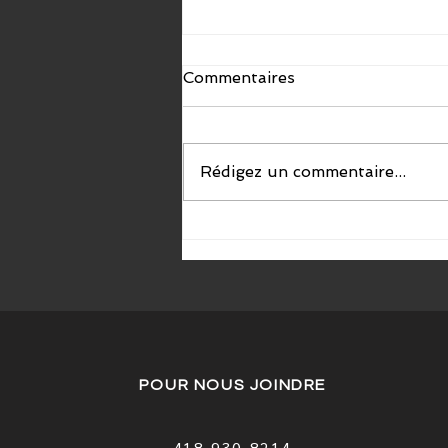
Commentaires
Rédigez un commentaire...
Le sentier glacé du quai
Paquet est maintenant
ouvert
POUR NOUS JOINDRE
418-930-8214