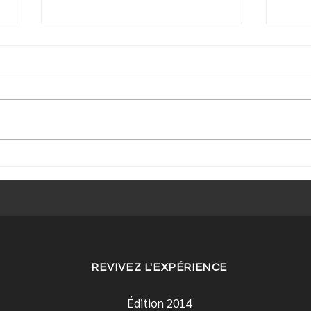
Le top 10 des maisons
Des 
hantées à visiter du
Lévi
Québec
REVIVEZ L'EXPÉRIENCE
Édition 2014