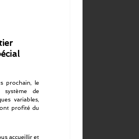
ier 
écial 
 prochain, le 
 système de 
es variables, 
ont profité du 
 accueillir et 