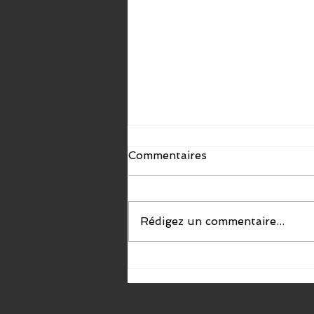
Commentaires
Rédigez un commentaire...
Le top 10 des maisons
hantées à visiter du
Québec