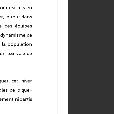
ut est mis en 
, le tout dans 
e des équipes 
e dynamisme de 
 la population 
er, par voie de 
uet cet hiver 
bles de pique-
ement répartis 