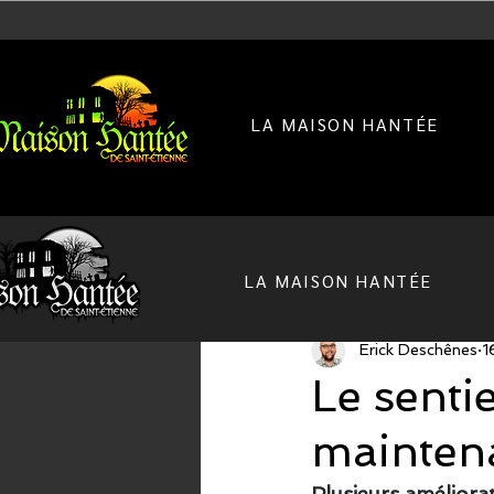
LA MAISON HANTÉE
Tous les posts
LA MAISON HANTÉE
Erick Deschênes
1
Le senti
mainten
Plusieurs améliora