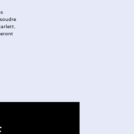
ès
ésoudre
arlett,
seront