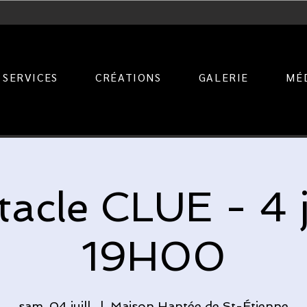
SERVICES
CRÉATIONS
GALERIE
MÉ
acle CLUE - 4 j
19H00
sam. 04 juill.
  |  
Maison Hantée de St-Étienne